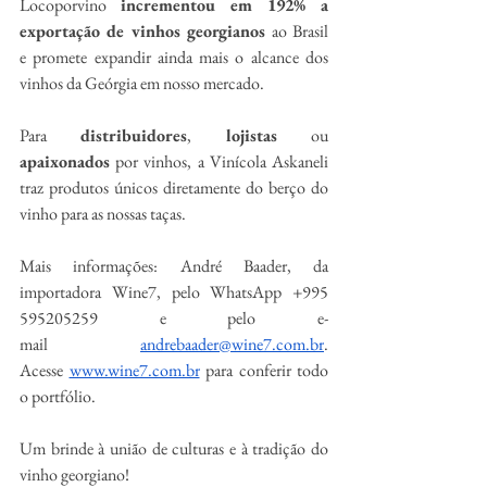
Locoporvino 
incrementou em 192% a 
exportação de vinhos georgianos
 ao Brasil 
e promete expandir ainda mais o alcance dos 
vinhos da Geórgia em nosso mercado.
Para 
distribuidores
, 
lojistas
 ou 
apaixonados
 por vinhos, a Vinícola Askaneli 
traz produtos únicos diretamente do berço do 
vinho para as nossas taças.
Mais informações: André Baader, da 
importadora Wine7, pelo WhatsApp +995 
595205259 e pelo e-
mail 
andrebaader@wine7.com.br
. 
Acesse 
www.wine7.com.br
 para conferir todo 
o portfólio.
Um brinde à união de culturas e à tradição do 
vinho georgiano!