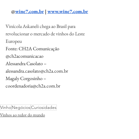
@
wine7.com.br
 | 
www.wine7.com.br
Vinícola Askaneli chega ao Brasil para 
revolucionar o mercado de vinhos do Leste 
Europeu
Fonte: CH2A Comunicação 
@ch2acomunicacao
Alessandra Casolato – 
alessandra.casolato@ch2a.com.br
Magaly Corgosinho – 
coordenadoria@ch2a.com.br
Vinho
Negócios
Curiosidades
Vinhos ao redor do mundo
Negócios de Vinhos
Curiosidades