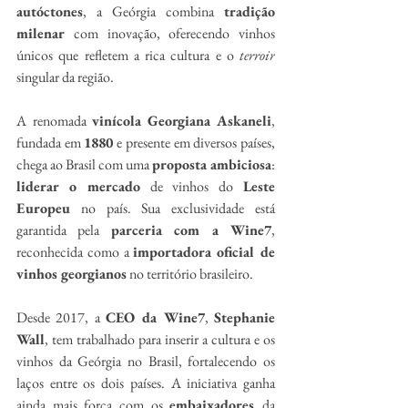
autóctones
, a Geórgia combina 
tradição 
milenar
 com inovação, oferecendo vinhos 
únicos que refletem a rica cultura e o 
terroir
singular da região.
A renomada 
vinícola
Georgiana Askaneli
, 
fundada em 
1880
 e presente em diversos países, 
chega ao Brasil com uma 
proposta ambiciosa
: 
liderar
o mercado
 de vinhos do 
Leste 
Europeu
 no país. Sua exclusividade está 
garantida pela 
parceria com a Wine7
, 
reconhecida como a 
importadora oficial de 
vinhos georgianos
 no território brasileiro.
Desde 2017, a 
CEO da Wine7
, 
Stephanie 
Wall
, tem trabalhado para inserir a cultura e os 
vinhos da Geórgia no Brasil, fortalecendo os 
laços entre os dois países. A iniciativa ganha 
ainda mais força com os 
embaixadores 
da 