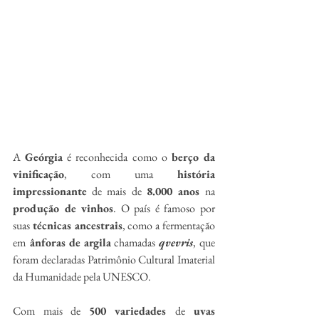
A 
Geórgia
 é reconhecida como o 
berço da 
vinificação
, com uma 
história 
impressionante
 de mais de 
8.000 anos 
na
produção de vinhos
. O país é famoso por 
suas 
técnicas ancestrais
, como a fermentação 
em
 ânforas
de
argila
 chamadas 
qvevris
, que 
foram declaradas Patrimônio Cultural Imaterial 
da Humanidade pela UNESCO.
Com mais de 
500 variedades 
de
 uvas 