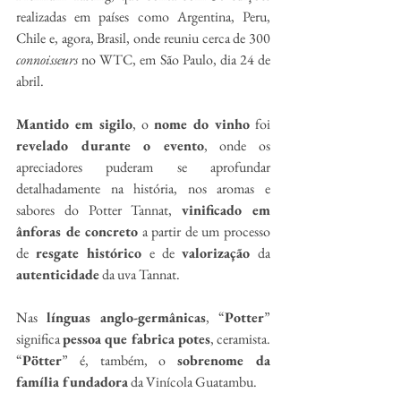
realizadas em países como Argentina, Peru, 
Chile e, agora, Brasil, onde reuniu cerca de 300 
connoisseurs
 no WTC, em São Paulo, dia 24 de 
abril.
Mantido em sigilo
, o 
nome do vinho
 foi 
revelado durante o evento
, onde os 
apreciadores puderam se aprofundar 
detalhadamente na história, nos aromas e 
sabores do Potter Tannat, 
vinificado em 
ânforas de concreto
 a partir de um processo 
de 
resgate histórico 
e de 
valorização 
da
autenticidade
 da uva Tannat.
Nas 
línguas anglo-germânicas
, “
Potter
” 
significa 
pessoa que fabrica potes
, ceramista. 
“
Pötter
” é, também, o 
sobrenome da 
família fundadora
 da Vinícola Guatambu.