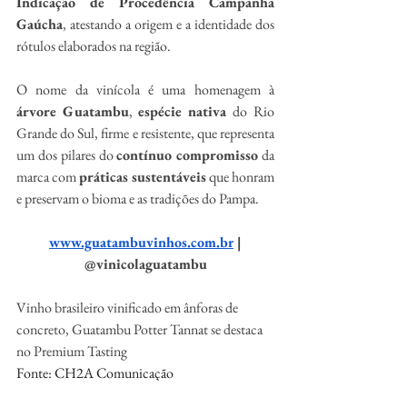
Indicação de Procedência Campanha 
Gaúcha
, atestando a origem e a identidade dos 
rótulos elaborados na região.
O nome da vinícola é uma homenagem à 
árvore Guatambu
, 
espécie nativa 
do
Rio 
Grande do Sul, firme e resistente, que representa 
um dos pilares do 
contínuo compromisso
 da 
marca com 
práticas sustentáveis
 que honram 
e preservam o bioma e as tradições do Pampa. 
www.guatambuvinhos.com.br
 | 
@vinicolaguatambu
Vinho brasileiro vinificado em ânforas de 
concreto, Guatambu Potter Tannat se destaca 
no Premium Tasting
Fonte: CH2A Comunicação 
@ch2acomunicacao