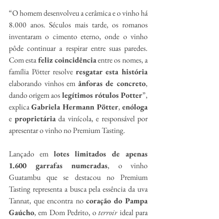
“O homem desenvolveu a cerâmica e o vinho há 
8.000 anos. Séculos mais tarde, os romanos 
inventaram o cimento eterno, onde o vinho 
pôde continuar a respirar entre suas paredes. 
Com esta 
feliz coincidência
 entre os nomes, a 
família Pötter resolve 
resgatar esta história
elaborando vinhos em 
ânforas de concreto
, 
dando origem aos 
legítimos rótulos Potter
”, 
explica 
Gabriela Hermann Pötter
, 
enóloga
e 
proprietária
 da vinícola, e responsável por 
apresentar o vinho no Premium Tasting.
Lançado em 
lotes limitados de apenas 
1.600 garrafas numeradas
, o vinho 
Guatambu que se destacou no Premium 
Tasting representa a busca pela essência da uva 
Tannat, que encontra no 
coração do Pampa 
Gaúcho
, em Dom Pedrito, o 
terroir
 ideal para 