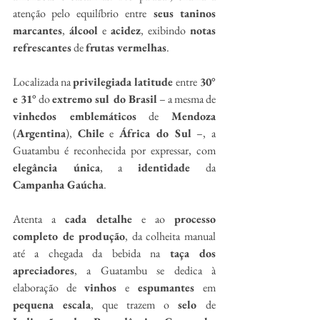
atenção pelo equilíbrio
entre
 seus taninos 
marcantes
, 
álcool
 e 
acidez
, exibindo 
notas 
refrescantes
 de 
frutas vermelhas
.
Localizada na 
privilegiada
latitude 
entre
 30° 
e 31°
 do 
extremo sul do Brasil
 – a mesma de 
vinhedos emblemáticos
 de 
Mendoza
(
Argentina
), 
Chile
 e 
África do Sul
 –, a 
Guatambu é reconhecida por expressar, com 
elegância única
, a 
identidade 
da
Campanha Gaúcha
.
Atenta a 
cada detalhe
 e ao 
processo 
completo de produção
, da colheita manual 
até a chegada da bebida na 
taça dos 
apreciadores
, a Guatambu se dedica à 
elaboração de 
vinhos 
e
 espumantes 
em
pequena escala
, que trazem o 
selo 
de 