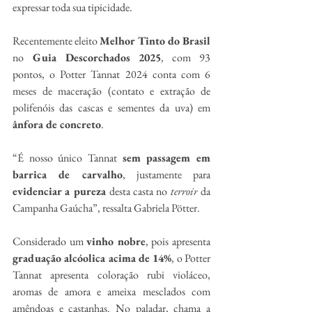
expressar toda sua tipicidade.
Recentemente eleito 
Melhor Tinto do Brasil 
no
 Guia Descorchados 2025
, com 93 
pontos, o Potter Tannat 2024 conta com 6 
meses de maceração (contato e extração de 
polifenóis das cascas e sementes da uva) em 
ânfora de concreto
.
“É nosso único Tannat 
sem passagem em 
barrica de carvalho
, justamente para 
evidenciar a pureza 
desta casta no 
terroir
 da 
Campanha Gaúcha”, ressalta Gabriela Pötter.
Considerado um 
vinho nobre
, pois apresenta 
graduação alcóolica acima de 14%
, o Potter 
Tannat apresenta coloração rubi violáceo, 
aromas de amora e ameixa mesclados com 
amêndoas e castanhas. No paladar, chama a 