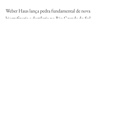
Weber Haus lança pedra fundamental de nova 
biorrefinaria e destilaria no Rio Grande do Sul
Fonte: Pauta 
Vetor.am
https://linktr.ee/vetor.am?
utm_source=linktree_profile_share&ltsid=0c0
8bb39-ee14-4b81-8b09-ce5ca7ba78bc
@
vetor.am
Guilherme 
contato@vetor.am
notícias
Bebidas e Drinks
Bebidas e Drinks
Notícias
Ver tudo
Posts Relacionados