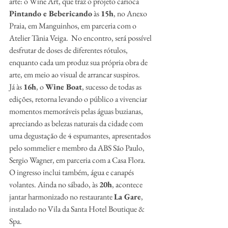
arte: o Wine Art, que traz o projeto carioca 
Pintando e Bebericando
 às 
15h
, no Anexo 
Praia, em Manguinhos, em parceria com o 
Atelier Tânia Veiga.  No encontro, será possível 
desfrutar de doses de diferentes rótulos, 
enquanto cada um produz sua própria obra de 
arte, em meio ao visual de arrancar suspiros.
Já às 
16h
, o 
Wine Boat
, sucesso de todas as 
edições, retorna levando o público a vivenciar 
momentos memoráveis pelas águas buzianas, 
apreciando as belezas naturais da cidade com 
uma degustação de 4 espumantes, apresentados 
pelo sommelier e membro da ABS São Paulo, 
Sergio Wagner, em parceria com a Casa Flora. 
O ingresso inclui também, água e canapés 
volantes. Ainda no sábado, às 
20h
, acontece 
jantar harmonizado no restaurante 
La Gare
, 
instalado no Vila da Santa Hotel Boutique & 
Spa.