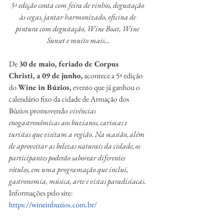
5ª edição conta com feira de vinhos, degustação 
às cegas, jantar harmonizado, oficina de 
pintura com degustação, Wine Boat, Wine 
Sunset e muito mais…
De 
30 de maio, feriado de Corpus 
Christi, a 09 de junho,
 acontece a 5ª edição 
do 
Wine in Búzios,
 evento que já ganhou o 
calendário fixo da cidade de Armação dos 
Búzios promovendo 
vivências 
enogastronômicas aos buzianos, cariocas e 
turistas que visitam a região. Na ocasião, além 
de aproveitar as belezas naturais da cidade, os 
participantes poderão saborear diferentes 
rótulos, em uma programação que inclui, 
gastronomia, música, arte e vistas paradisíacas.
Informações pelo site: 
https://wineinbuzios.com.br/