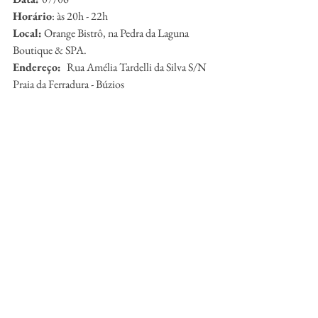
Horário
: às 20h - 22h 
Local:
 Orange Bistrô, na Pedra da Laguna 
Boutique & SPA.
Endereço:  
Rua Amélia Tardelli da Silva S/N 
Praia da Ferradura - Búzios
Wine Art
Data: 
08/06
Horário: 
15h - 17h
Local: 
Anexo Praia
Endereço: 
Porto da Barra - Av. José Bento 
Ribeiro Dantas, 2900 - Loja 11 - Manguinhos, 
Búzios - RJ
Wine Boat
Data: 
08/06
Horário: 
16h - 19h
Local: 
Pier do Centro