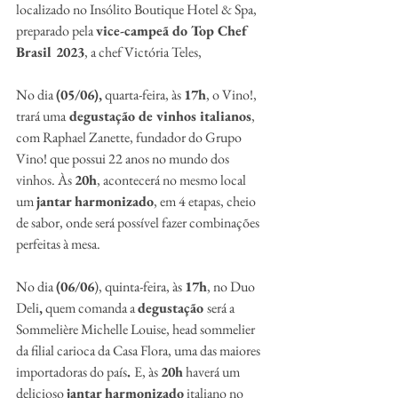
localizado no Insólito Boutique Hotel & Spa, 
preparado pela 
vice-campeã do Top Chef 
Brasil 2023
, a chef Victória Teles,  
No dia 
(05/06),
 quarta-feira, às 
17h
, o Vino!, 
trará uma
 degustação de vinhos italianos
, 
com Raphael Zanette, fundador do Grupo 
Vino! que possui 22 anos no mundo dos 
vinhos. Às 
20h
, acontecerá no mesmo local 
um 
jantar harmonizado
, em 4 etapas, cheio 
de sabor, onde será possível fazer combinações 
perfeitas à mesa.
No dia 
(06/06
), quinta-feira, às 
17h
, no Duo 
Deli
,
 quem comanda a 
degustação 
será a 
Sommelière Michelle Louise, head sommelier 
da filial carioca da Casa Flora, uma das maiores 
importadoras do país
. 
E, às 
20h
 haverá um 
delicioso 
jantar harmonizado
 italiano no 