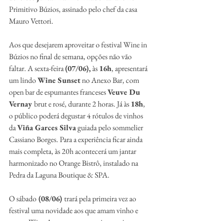
Primitivo Búzios, assinado pelo chef da casa 
Mauro Vettori. 
Aos que desejarem aproveitar o festival Wine in 
Búzios no final de semana, opções não vão 
faltar. A sexta-feira 
(07/06),
 às 
16h
, apresentará 
um lindo 
Wine Sunset
 no Anexo Bar, com 
open bar de espumantes franceses 
Veuve Du 
Vernay 
brut e rosé, durante 2 horas. Já às 
18h
, 
o público poderá degustar 4 rótulos de vinhos 
da 
Viña Garces Silva
 guiada pelo sommelier 
Cassiano Borges. Para a experiência ficar ainda 
mais completa, às 20h acontecerá um jantar 
harmonizado no Orange Bistrô, instalado na 
Pedra da Laguna Boutique & SPA. 
O sábado
 (08/06) 
trará pela primeira vez ao 
festival uma novidade aos que amam vinho e 