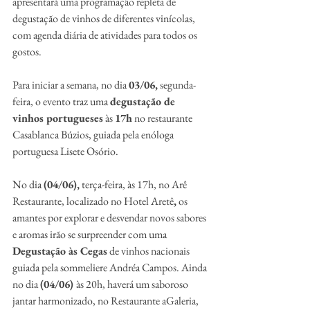
apresentará uma programação repleta de 
degustação de vinhos de diferentes vinícolas, 
com agenda diária de atividades para todos os 
gostos. 
Para iniciar a semana, no dia 
03/06,
 segunda-
feira, o evento traz uma 
degustação de 
vinhos portugueses
 às 
17h
 no restaurante 
Casablanca Búzios, guiada pela enóloga 
portuguesa Lisete Osório.
No dia 
(04/06),
 terça-feira, às 17h, no Arê 
Restaurante, localizado no Hotel Aretê
,
 os 
amantes por explorar e desvendar novos sabores 
e aromas irão se surpreender com uma 
Degustação às Cegas
 de vinhos nacionais 
guiada pela sommeliere Andréa Campos. Ainda 
no dia 
(04/06) 
às 20h, haverá um saboroso 
jantar harmonizado, no Restaurante aGaleria, 