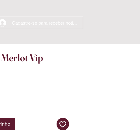
Cadastre-se para receber notícias
a Merlot Vip
eço
rinho