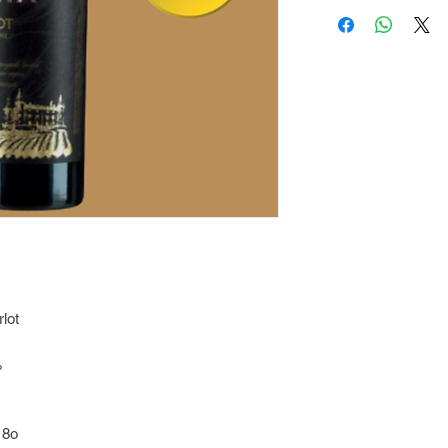
lot
%
18o