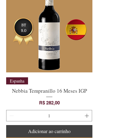
Espanha
Nebbia Tempranillo 16 Meses IGP
Preço
R$ 282,00
Adicionar ao carrinho