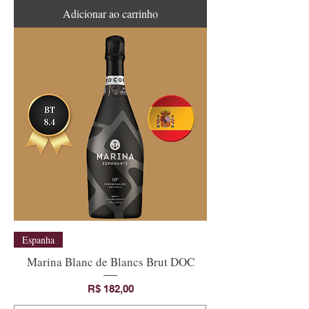
Adicionar ao carrinho
Espanha
Marina Blanc de Blancs Brut DOC
Preço
R$ 182,00