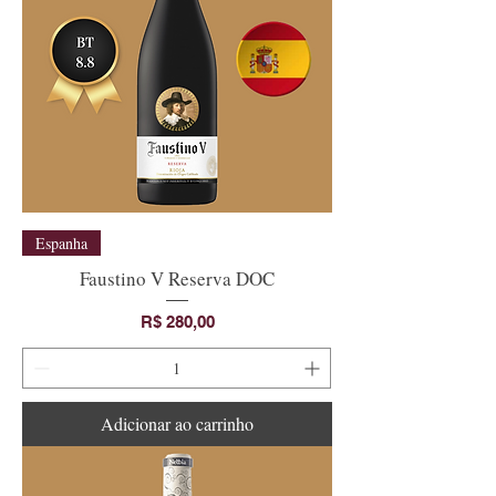
Espanha
Faustino V Reserva DOC
Preço
R$ 280,00
Adicionar ao carrinho