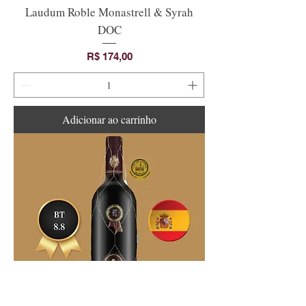
Laudum Roble Monastrell & Syrah
DOC
Preço
R$ 174,00
Adicionar ao carrinho