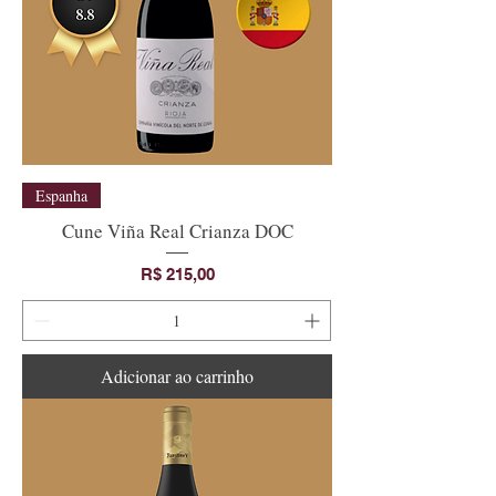
Espanha
Cune Viña Real Crianza DOC
Preço
R$ 215,00
Adicionar ao carrinho