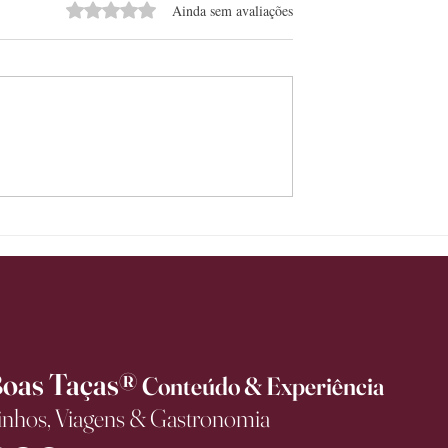
Avaliado com 0 de 5 estrelas.
Ainda sem avaliações
xa de ser bebida de
Itália lidera avanço no mercado
anha espaço em
premium de vinhos no Brasil e
es de consumo
registra alta de 14,3% no valor
exportado no primeiro semestr
de 2026
oas Taças®
Conteúdo & Experiência
inhos, Viagens & Gastronomia