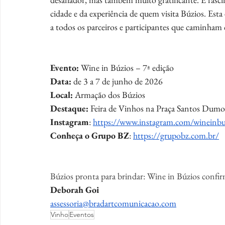
cidade e da experiência de quem visita Búzios. Esta 
a todos os parceiros e participantes que caminham 
Evento:
 Wine in Búzios – 7ª edição
Data:
 de 3 a 7 de junho de 2026
Local:
 Armação dos Búzios
Destaque:
 Feira de Vinhos na Praça Santos Dumo
Instagram
: 
https://www.instagram.com/wineinbu
Conheça o Grupo BZ
: 
https://grupobz.com.br/
Búzios pronta para brindar: Wine in Búzios confir
Deborah Goi
assessoria@bradartcomunicacao.com
Vinho
Eventos