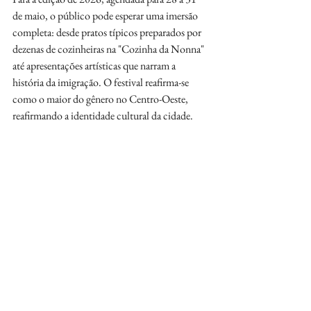
de maio, o público pode esperar uma imersão 
completa: desde pratos típicos preparados por 
dezenas de cozinheiras na "Cozinha da Nonna" 
até apresentações artísticas que narram a 
história da imigração. O festival reafirma-se 
como o maior do gênero no Centro-Oeste, 
reafirmando a identidade cultural da cidade.
Festival de Nova Veneza lança vinho para 
celebrar a 20ª edição da festa
Fonte: COMUNICAÇÃO SEM 
FRONTEIRAS
Raquel Pinho e equipe
Instagram:
@comunicacaosemfronteiras
X:
@semfronteirasc1
FB
:
/semfronteirascomunica
Gracielly Oliveira 
contato@comunicacaosemfronteiras.com