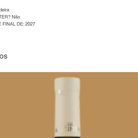
eira
TER? Não
FINAL DE: 2027
dos