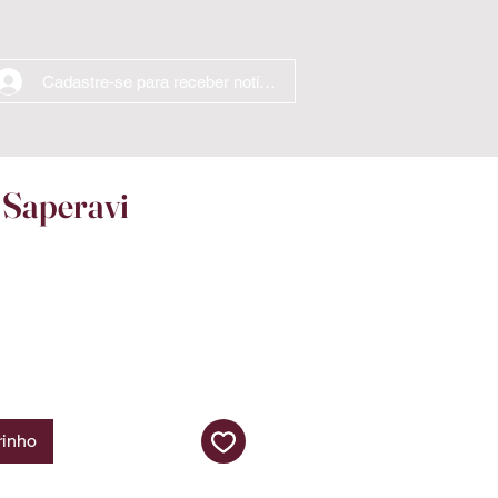
Cadastre-se para receber notícias
 Saperavi
eço
rinho