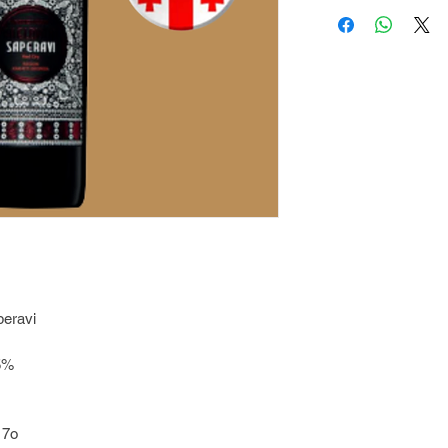
eravi
5%
17o