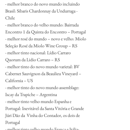
- melhor branco do novo mundo incluindo 
Brasil: Sibaris Chardonnay da Undurraga - 
Chile
- melhor branco do velho mundo: Bairrada 
Encontro 1 da Quinta do Encontro – Portugal
- melhor rosé do mundo – novo e velho: Miolo 
Seleção Rosé da Miolo Wine Group – RS
- melhor tinto nacional: Lídio Carraro 
Quorum da Lidio Carraro – RS
- melhor tinto do novo mundo varietal: BV 
Cabernet Sauvignon da Beaulieu Vineyard – 
California – US
- melhor tinto do novo mundo assemblage: 
Iscay da Trapiche – Argentina
- melhor tinto velho mundo Espanha e 
Portugal: Inevitável da Santa Vitória e Grande 
Júri Dão da  Vinha do Contador, os dois de 
Portugal
- melhor tinto velho mundo França e Itália: 