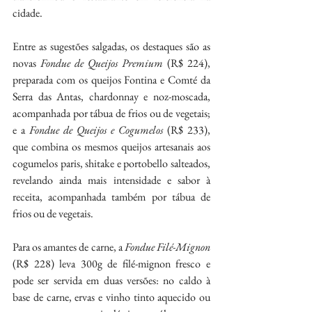
cidade. 
Entre as sugestões salgadas, os destaques são as 
novas 
Fondue de Queijos Premium
 (R$ 224), 
preparada com os queijos Fontina e Comté da 
Serra das Antas, chardonnay e noz-moscada, 
acompanhada por tábua de frios ou de vegetais; 
e a 
Fondue de Queijos e Cogumelos 
(R$ 233), 
que combina os mesmos queijos artesanais aos 
cogumelos paris, shitake e portobello salteados, 
revelando ainda mais intensidade e sabor à 
receita, acompanhada também por tábua de 
frios ou de vegetais. 
Para os amantes de carne, a 
Fondue Filé-Mignon
(R$ 228) leva 300g de filé-mignon fresco e 
pode ser servida em duas versões: no caldo à 
base de carne, ervas e vinho tinto aquecido ou 