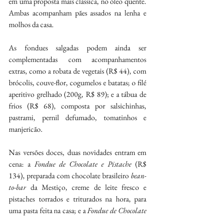
em uma proposta mais clássica, no óleo quente. 
Ambas acompanham pães assados na lenha e 
molhos da casa. 
As fondues salgadas podem ainda ser 
complementadas com acompanhamentos 
extras, como a robata de vegetais (R$ 44), com 
brócolis, couve-flor, cogumelos e batatas; o filé 
aperitivo grelhado (200g, R$ 89); e a tábua de 
frios (R$ 68), composta por salsichinhas, 
pastrami, pernil defumado, tomatinhos e 
manjericão. 
Nas versões doces, duas novidades entram em 
cena: a 
Fondue de Chocolate e Pistache 
(R$ 
134), preparada com chocolate brasileiro 
bean-
to-bar
 da Mestiço, creme de leite fresco e 
pistaches torrados e triturados na hora, para 
uma pasta feita na casa; e a 
Fondue de Chocolate 