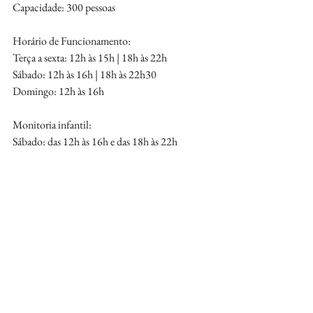
Capacidade: 300 pessoas
Horário de Funcionamento:
Terça a sexta: 12h às 15h | 18h às 22h
Sábado: 12h às 16h | 18h às 22h30
Domingo: 12h às 16h
Monitoria infantil:
Sábado: das 12h às 16h e das 18h às 22h
Domingo: das 12h às 16h
Acessibilidade / Wi-Fi / Pet Friendly / Valet
Delivery: 
Ifood
Praça São Lourenço apresenta temporada de 
Fondue 2026
Fonte: Coletiva Comunicação
Tassia Arrais
@coletiva