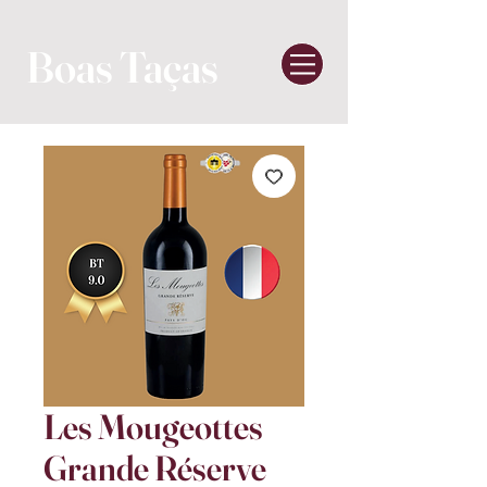
Boas Taças
Les Mougeottes
Grande Réserve