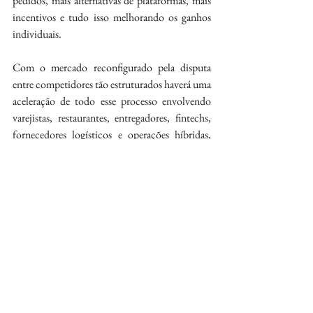
pedidos, mais alternativas de plataformas, mais 
incentivos e tudo isso melhorando os ganhos 
individuais.
Com o mercado reconfigurado pela disputa 
entre competidores tão estruturados haverá uma 
aceleração de todo esse processo envolvendo 
varejistas, restaurantes, entregadores, fintechs, 
fornecedores logísticos e operações híbridas, 
além de serviço financeiros.
Nesse contexto ampliado a hiperconveniência 
deixa de ser tendência e se converte em novo 
modelo para o mercado reconfigurando.
O delivery inaugura uma fase mais equilibrada, 
mais plural e mais inteligente para todos os 
agentes da cadeia com consumidores ganhando 
mais opções, preços mais competitivos, 