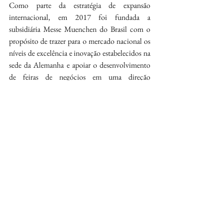
Como parte da estratégia de expansão 
internacional, em 2017 foi fundada a 
subsidiária Messe Muenchen do Brasil com o 
propósito de trazer para o mercado nacional os 
níveis de excelência e inovação estabelecidos na 
sede da Alemanha e apoiar o desenvolvimento 
de feiras de negócios em uma direção 
especializada e internacionalizada.
Tendências do mercado global de bebidas e 
alimentos líquidos estarão na drinktec  2025.
Fonte:
Mecânica Comunicação Estratégica
@mecanicadecomunicacao
https://www.meccanica.com.br/
enio@meccanica.com.br
noemi@meccanica.com.br
Gastronomia
Bebidas e Drinks
Gastronomia