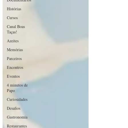
Histórias
Cursos
Canal Boas
Taças!
Azeites
Memórias
Parceiros
Encontros
Eventos
4 minutos de
Papo
Curiosidades
Desafios
Gastronomia
Restaurantes