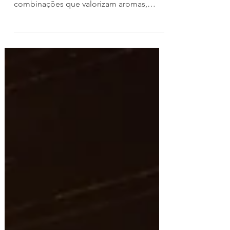
Com a queda das temperaturas, cresce o
interesse por bebidas mais encorpadas e
combinações que valorizam aromas,
sabores e momentos de convivência. A
chegada do inverno não altera apenas os
cardápios. As temperaturas mais baixas
também influenciam a forma como as
pessoas se reúnem à mesa, favorecendo
refeições mais longas, encontros entre
amigos e ocasiões de consumo que
valorizam sabores, aromas e momentos
de convivência. Segundo a Associação
Brasileira de Atacadistas e Dist