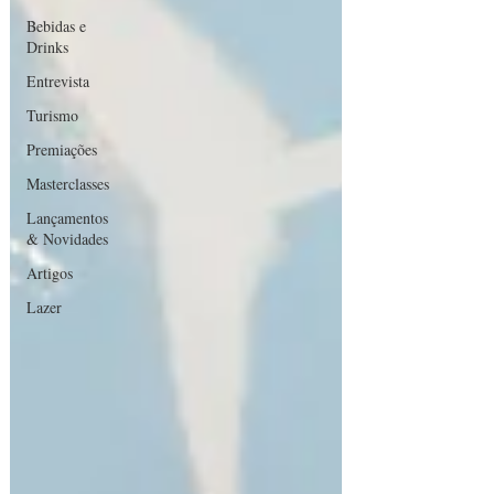
Bebidas e
Drinks
Entrevista
Turismo
Premiações
Masterclasses
Lançamentos
& Novidades
Artigos
Lazer