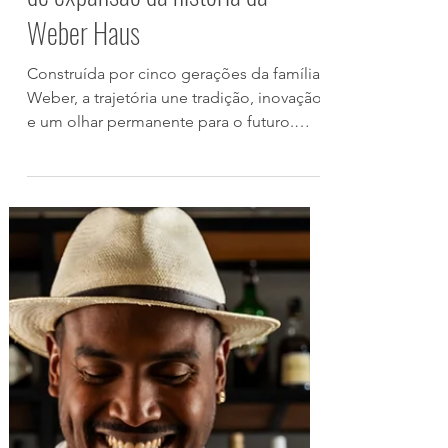
Legado familiar de mais de 200
anos chega ao maior momento
de expansão da história da
Weber Haus
Construída por cinco gerações da família
Weber, a trajetória une tradição, inovação
e um olhar permanente para o futuro.
Poucas empresas conseguem atravessar
décadas preservando sua essência. Mais
raras ainda são aquelas cuja história
ultrapassa dois séculos, mantendo vivos
conhecimentos, valores e tradições
transmitidos de geração em geração. Foi
dessa herança familiar que nasceu a
Weber Haus, destilaria que celebra 78
anos de história e se consolidou como a