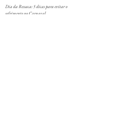
Dia da Ressaca: 5 dicas para evitar o 
sofrimento no Carnaval.
Fonte: Agência Contato
e-mail: 
pedro.henrique@agenciacontatto.com.br
www.agenciacontatto.com.br
X: @agenciacontatto
Insta: @grupocontatto
www.facebook.com/contattocomunicacao
Vinho
Negócios
Curiosidades
Curiosidades
Negócios de Vinhos
Ver tudo
Posts Relacionados