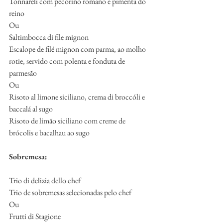
Tonnareli com pecorino romano e pimenta do 
reino
Ou
Saltimbocca di file mignon
Escalope de filé mignon com parma, ao molho 
rotie, servido com polenta e fonduta de 
parmesão
Ou
Risoto al limone siciliano, crema di broccóli e 
baccalá al sugo
Risoto de limão siciliano com creme de 
brócolis e bacalhau ao sugo
Sobremesa:
Trio di delizia dello chef
Trio de sobremesas selecionadas pelo chef
Ou
Frutti di Stagione