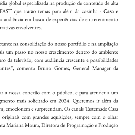
ídia global especializada na produção de conteúdo de alta 
 FAST que trarão temas para além da cozinha - 
Casa 
e 
 audiência em busca de experiências de entretenimento 
rativas envolventes.
ante na consolidação do nosso portfólio e na ampliação 
ais um passo no nosso crescimento dentro do ambiente 
 da televisão, com audiência crescente e possibilidades 
ciantes”, comenta Bruno Gomes, General Manager da 
r a nossa conexão com o público, e para atender a um 
egmento mais solicitado em 2024. Queremos ir além da 
vam, emocionem e surpreendam. Os canais Tastemade Casa 
riginais com grandes aquisições, sempre com o olhar 
conta Mariana Moura, Diretora de Programação e Produção 