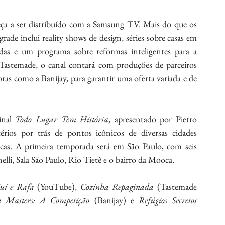
ça a ser distribuído com a Samsung TV. Mais do que os 
rade inclui reality shows de design, séries sobre casas em 
radas e um programa sobre reformas inteligentes para a 
astemade, o canal contará com produções de parceiros 
ras como a Banijay, para garantir uma oferta variada e de 
inal 
Todo Lugar Tem História
, apresentado por Pietro 
érios por trás de pontos icônicos de diversas cidades 
icas. A primeira temporada será em São Paulo, com seis 
elli, Sala São Paulo, Rio Tietê e o bairro da Mooca.
ui e Rafa
 (YouTube), 
Cozinha Repaginada
 (Tastemade 
n Masters: A Competição
 (Banijay) e 
Refúgios Secretos