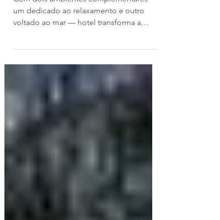
tranquila do litoral paulista
Com dois ambientes complementares —
um dedicado ao relaxamento e outro
voltado ao mar — hotel transforma a
baixa temporada em uma experiência
exclusiva para casais Enquanto muitos
associam o litoral norte apenas ao verão,
o Duke Beach Hotel & Spa mostra que os
meses de menor movimento revelam sua
melhor versão. Com menos hóspedes,
mais privacidade e uma atmosfera
naturalmente silenciosa, o
empreendimento transforma a baixa
temporada em um convite para
desacelerar, renovar as