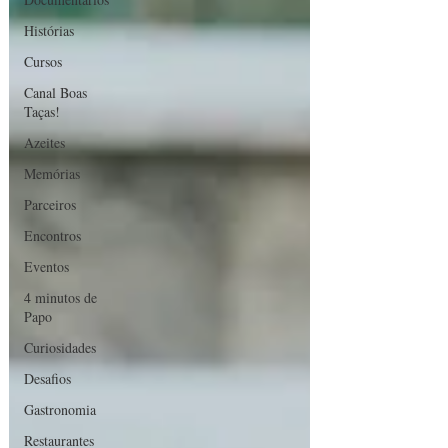
Histórias
Cursos
Canal Boas
Taças!
Azeites
Memórias
Parceiros
Encontros
Eventos
4 minutos de
Papo
Curiosidades
Desafios
Gastronomia
Restaurantes