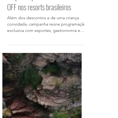
Club Med aposta em
experiências entre pais e filhos e
lança campanha com até 20%
OFF nos resorts brasileiros
Além dos descontos e de uma criança
convidada, campanha reúne programação
exclusiva com esportes, gastronomia e
entretenimento para celebrar o Mês dos
Pais nos resorts Lake Paradise, Rio das
Pedras e Trancoso O Club Med preparou
uma campanha especial para celebrar o
Mês dos Pais, convidando as famílias a
trocarem os presentes tradicionais por
momentos de convivência e experiências
compartilhadas. Ao longo do período, os
resorts Lake Paradise (SP), Rio das Pedras