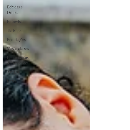
Bebidas e
Drinks
Entrevista
Turismo
Premiações
Masterclasses
Lançamentos
& Novidades
Artigos
Lazer