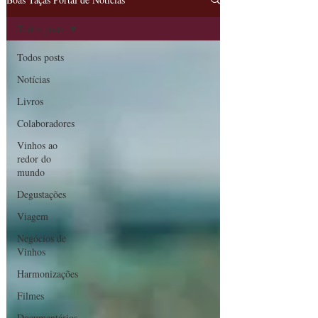
Todos posts
Todos posts
Notícias
Livros
Colaboradores
Vinhos ao
redor do
mundo
Degustações
Viagem
Negócios de
Vinhos
Harmonizações
Filmes
Documentários