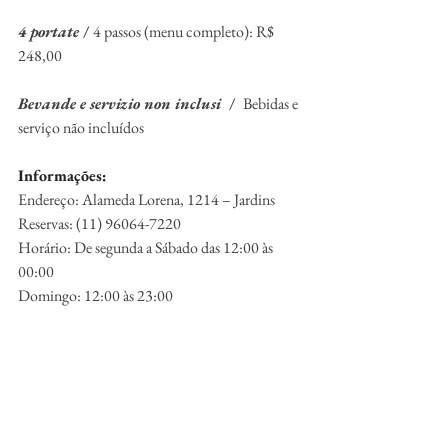
4 portate 
/ 
4 passos (menu completo): R$ 
248,00
Bevande e servizio non inclusi  
/  
Bebidas e 
serviço não incluídos
Informações:
Endereço: Alameda Lorena, 1214 – Jardins
Reservas: (11) 96064-7220
Horário: De segunda a Sábado das 12:00 às 
00:00
Domingo: 12:00 às 23:00
Delivery: Ifood
Instagram: @vinariumrestaurante
Assessoria: 
@noticiadecapa
Vai Começar a Settimana Della Cucina 