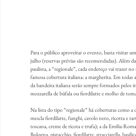
Para o público aproveitar o evento, basta visitar um
julho (reservas prévias são recomendadas). Além da p
paulista, a “regionale”, cada endereço vai trazer no
famosa cobertura italiana: a margherita. Em todas 
da bandeira italiana serão sempre formados pelos ing
mozzarella de búfala ou fiordilatte e molho de toma
Na lista do tipo “regionale” há coberturas como a
mescla fiordilatte, funghi, cavolo nero, ricotta e t
toscana, creme de ricota e trufa); a da Emilia-Roma
Bologna, pistacchio, fiordilatte, stracciatella, basil