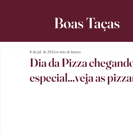
Boas Taças
8 de jul. de 2024
6 min de leitura
Dia da Pizza chegand
especial...veja as pizz