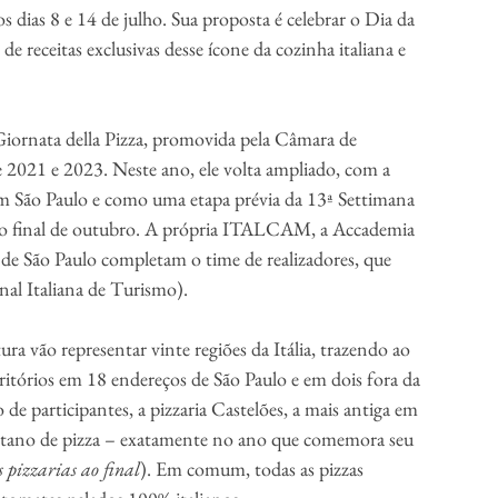
os dias 8 e 14 de julho. Sua proposta é celebrar o Dia da 
 receitas exclusivas desse ícone da cozinha italiana e 
iornata della Pizza, promovida pela Câmara de 
021 e 2023. Neste ano, ele volta ampliado, com a 
 em São Paulo e como uma etapa prévia da 13ª Settimana 
a o final de outubro. A própria ITALCAM, a Accademia 
ra de São Paulo completam o time de realizadores, que 
al Italiana de Turismo).
ra vão representar vinte regiões da Itália, trazendo ao 
itórios em 18 endereços de São Paulo e em dois fora da 
 de participantes, a pizzaria Castelões, a mais antiga em 
istano de pizza – exatamente no ano que comemora seu 
s pizzarias ao final
). Em comum, todas as pizzas 