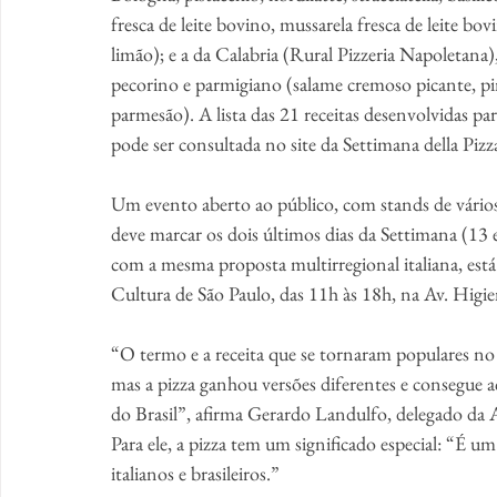
fresca de leite bovino, mussarela fresca de leite bo
limão); e a da Calabria (Rural Pizzeria Napoletana)
pecorino e parmigiano (salame cremoso picante, p
parmesão). A lista das 21 receitas desenvolvidas par
pode ser consultada no site da Settimana della Pizz
Um evento aberto ao público, com stands de vários e
deve marcar os dois últimos dias da Settimana (13 e
com a mesma proposta multirregional italiana, está
Cultura de São Paulo, das 11h às 18h, na Av. Higie
“O termo e a receita que se tornaram populares no
mas a pizza ganhou versões diferentes e consegue a
do Brasil”, afirma Gerardo Landulfo, delegado da A
Para ele, a pizza tem um significado especial: “É um
italianos e brasileiros.”