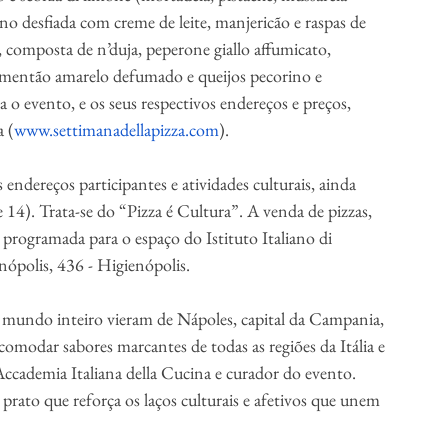
vino desfiada com creme de leite, manjericão e raspas de 
, composta de n’duja, peperone giallo affumicato, 
imentão amarelo defumado e queijos pecorino e 
a o evento, e os seus respectivos endereços e preços, 
a (
www.settimanadellapizza.com
).
ndereços participantes e atividades culturais, ainda 
 14). Trata-se do “Pizza é Cultura”. A venda de pizzas, 
 programada para o espaço do Istituto Italiano di 
nópolis, 436 - Higienópolis.
 mundo inteiro vieram de Nápoles, capital da Campania, 
comodar sabores marcantes de todas as regiões da Itália e 
ccademia Italiana della Cucina e curador do evento. 
 prato que reforça os laços culturais e afetivos que unem 