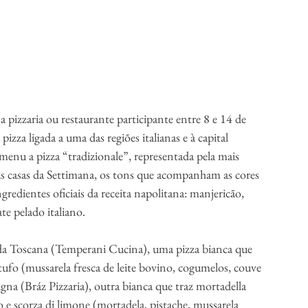
a pizzaria ou restaurante participante entre 8 e 14 de 
izza ligada a uma das regiões italianas e à capital 
 menu a pizza “tradizionale”, representada pela mais 
as casas da Settimana, os tons que acompanham as cores 
redientes oficiais da receita napolitana: manjericão, 
te pelado italiano.
 da Toscana (Temperani Cucina), uma pizza bianca que 
artufo (mussarela fresca de leite bovino, cogumelos, couve 
gna (Bráz Pizzaria), outra bianca que traz mortadella 
ico e scorza di limone (mortadela, pistache, mussarela 