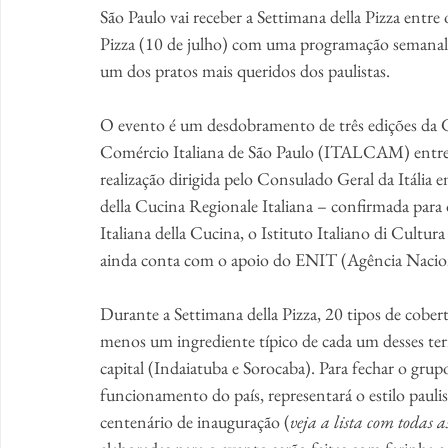
São Paulo vai receber a Settimana della Pizza entre 
Pizza (10 de julho) com uma programação semanal de
um dos pratos mais queridos dos paulistas.
O evento é um desdobramento de três edições da G
Comércio Italiana de São Paulo (ITALCAM) entre 2
realização dirigida pelo Consulado Geral da Itália
della Cucina Regionale Italiana – confirmada par
Italiana della Cucina, o Istituto Italiano di Cultu
ainda conta com o apoio do ENIT (Agência Nacion
Durante a Settimana della Pizza, 20 tipos de cobertu
menos um ingrediente típico de cada um desses terr
capital (Indaiatuba e Sorocaba). Para fechar o grupo
funcionamento do país, representará o estilo paul
centenário de inauguração (
veja a lista com todas a