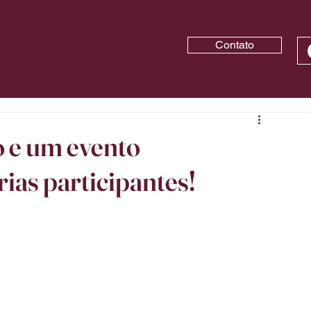
Contato
o e um evento
arias participantes!