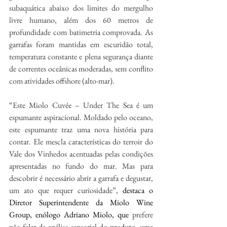
subaquática abaixo dos limites do mergulho 
livre humano, além dos 60 metros de 
profundidade com batimetria comprovada. As 
garrafas foram mantidas em escuridão total, 
temperatura constante e plena segurança diante 
de correntes oceânicas moderadas, sem conflito 
com atividades offshore (alto-mar).
“Este Miolo Cuvée – Under The Sea é um 
espumante aspiracional. Moldado pelo oceano, 
este espumante traz uma nova história para 
contar. Ele mescla características do terroir do 
Vale dos Vinhedos acentuadas pelas condições 
apresentadas no fundo do mar. Mas para 
descobrir é necessário abrir a garrafa e degustar, 
um ato que requer curiosidade”, 
destaca o 
Diretor Superintendente da Miolo Wine 
Group, enólogo Adriano Miolo, que 
prefere 
não falar da análise sensorial do produto, uma 