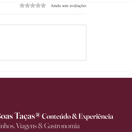
Avaliado com 0 de 5 estrelas.
Ainda sem avaliações
xa de ser bebida de
Itália lidera avanço no mercado
anha espaço em
premium de vinhos no Brasil e
es de consumo
registra alta de 14,3% no valor
exportado no primeiro semestr
de 2026
oas Taças®
Conteúdo & Experiência
inhos, Viagens & Gastronomia