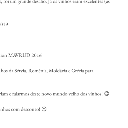
s, foi um grande desafio. Já os vinhos eram excelentes (as 
2019
dition MAVRUD 2016
nhos da Sérvia, Romênia, Moldávia e Grécia para 
.
riam e falarmos deste novo mundo velho dos vinhos! 😊
 vinhos com desconto! 😉