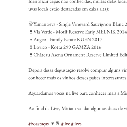
Identificar cepas não conhecidas, muitas delas locai
uvas locais estão destacadas em caixa alta):
🥂Yamantievs - Single Vineyard Sauvignon Blanc 
🍷Via Verde - Motif Reserve Early MELNIK 2014
🍷Augeo - Family Estate RUEN 2017
🍷Lovico - Kotta 299 GAMZA 2016
🍷Château Asena Ornament Reserve Limited E
Depois dessa degustação resolvi comprar alguns vi
conhecer mais os vinhos desses países interessantes
Aguardamos vocês na live para conhecer mais a Mi
Ao final da Live, Miriam vai dar algumas dicas de
#boastaças
 🍷🥂 
#live
#lives