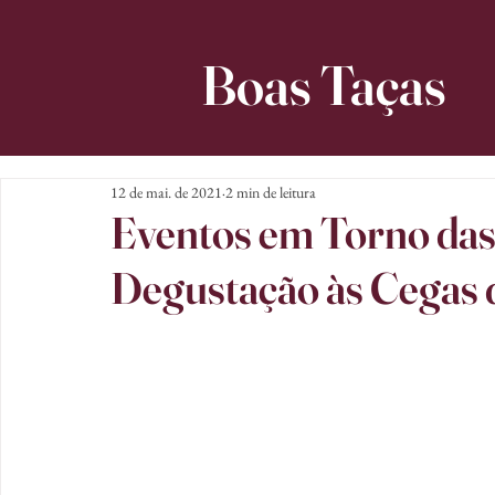
Boas Taças
12 de mai. de 2021
2 min de leitura
Eventos em Torno das
Degustação às Cegas 