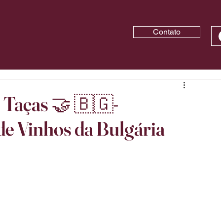
Contato
 Taças 🤝 🇧🇬-
de Vinhos da Bulgária