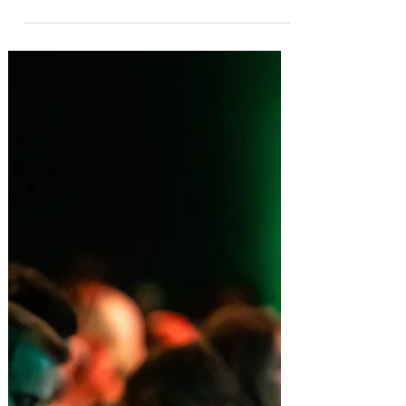
impulsionam novo perfil de
alunos em São Paulo
Alta no interesse por formação na área
reflete boom do setor, com jovens,
empreendedores e profissionais em
transição de carreira A gastronomia vive
um momento de forte expansão em São
Paulo, impulsionada por mudanças no
comportamento do consumidor e pelo
desejo crescente de empreender. Um dos
principais termômetros desse movimento
está nas buscas online. Levantamento
recente mostra que as pesquisas no
Google por “curso de chef” cresceram
150% no último ano, considerando o p