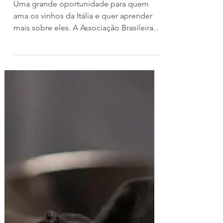
Pinto Bandeira
Uma grande oportunidade para quem
ama os vinhos da Itália e quer aprender
mais sobre eles. A Associação Brasileira
de Sommeliers – Seção Rio Grande do
Sul (ABS-RS) oferece o Vinhas e Vinhos da
Itália, um curso criado para proporcionar
uma viagem ao coração da viticultura
italiana, explorando a diversidade e a
tradição de suas uvas autóctones e
regiões emblemáticas. O curso,
ministrado pelos professores Júlio César
Kunz e Vinícius Santiago - certificados
como Italian Wine Amba