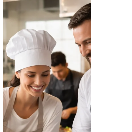
de junho. Com o turismo em expansão e
diante de um cenário de forte dinamismo
econômico na região, o Grupo Iter,
empresa responsável pela administração
do Parque do Caracol e Parque Estadual
de Tainhas, lança o programa de
qualificação profissional “Caminhos do
Turismo” 100% gratuito. A inicia