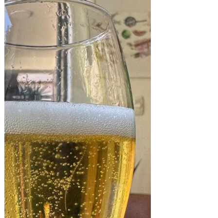
WTC São Paulo, reunindo grandes
vinícolas sul-americanas, sommeliers
renomados e alta gastronomia em uma
imersão sensorial inédita Após o sucesso
de sua estreia no ano passado, o
Premium Tasting realiza sua segunda
edição no Brasil no próximo dia 8 de
maio, em São Paulo (SP), se consolidando
como uma das maiores experiências de
wine education da América Latina. O
evento acontece no WTC – World Trade
Center São Paulo e propõe uma jornada
im