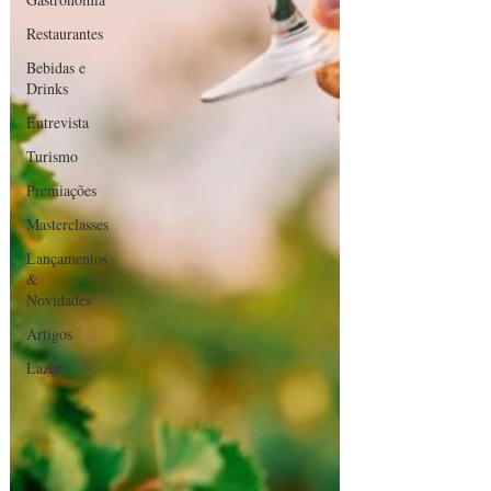
Restaurantes
Bebidas e
Drinks
Entrevista
Turismo
Premiações
Masterclasses
Lançamentos
&
Novidades
Artigos
Lazer