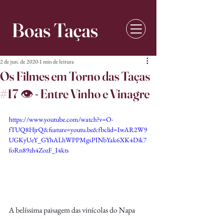
Boas Taças
2 de jun. de 2020
1 min de leitura
Os Filmes em Torno das Taças
#17 👁 - Entre Vinho e Vinagre
https://www.youtube.com/watch?v=O-
fTUQ8HjrQ&feature=youtu.be&fbclid=IwAR2W9
UGKyUeY_GYhALhWPPMgsPINbYak6XK4Dik7
foRn89zh4ZozF_I4kts
A belíssima paisagem das vinícolas do Napa 