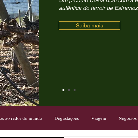
Um produto Costa Boal com a 
autêntica do terroir de Estremoz
Saiba mais
os ao redor do mundo
Degustações
Viagem
Negócios