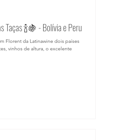
Parceiros
s Taças 🍾🍇 - Bolívia e Peru
e Drinks
es, vinhos de altura, o excelente