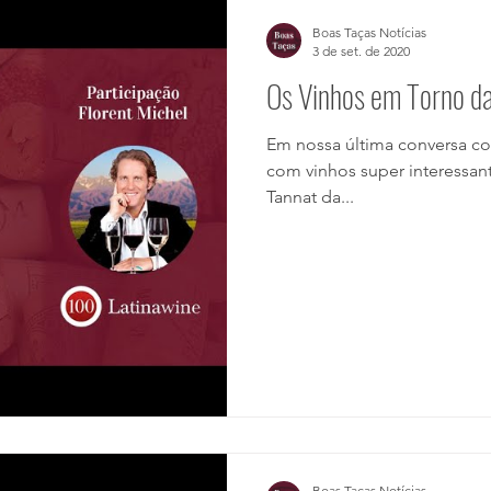
Cursos
Canal Boas Taças!
Azeites
Memórias
Boas Taças Notícias
3 de set. de 2020
Os Vinhos em Torno da
ades
Desafios
Gastronomia
Restaurantes
Bebidas 
Em nossa última conversa com Florent da Latinawine dois países
com vinhos super interessant
Lançamentos & Novidades
Artigos
Tannat da...
Boas Taças Notícias