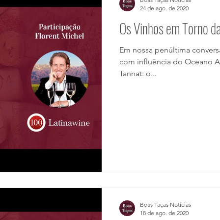
24 de ago. de 2020
Os Vinhos em Torno da
Em nossa penúltima conversa
com influência do Oceano At
Tannat: o...
Boas Taças Notícias
18 de ago. de 2020