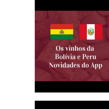
Harmonizações
Filmes
Documentários
Histórias
Encontros
Eventos
4 minutos de Papo
Curiosid
Entrevista
Turismo
Premiações
Masterclasses