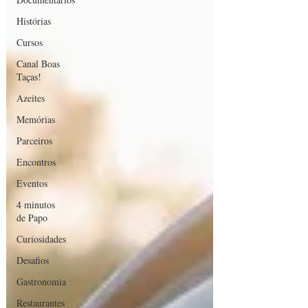
Histórias
Cursos
Canal Boas
Taças!
Azeites
Memórias
Parceiros
Encontros
Eventos
4 minutos
de Papo
Curiosidades
Desafios
Gastronomia
Restaurantes