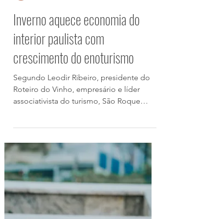
Rosane Flinkas
há 7 dias
Inverno aquece economia do
interior paulista com
crescimento do enoturismo
Segundo Leodir Ribeiro, presidente do
Roteiro do Vinho, empresário e líder
associativista do turismo, São Roque
espera receber cerca de 35 a 40 mil
turistas por fim de semana durante a
temporada de inverno Com expectativa
de receber cerca de 40 mil turistas a cada
fim de semana e registrar um crescimento
de aproximadamente 20% no fluxo de