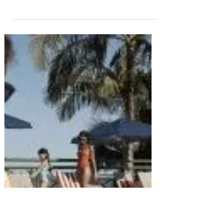
tranquila do litoral paulista
Com dois ambientes complementares —
um dedicado ao relaxamento e outro
voltado ao mar — hotel transforma a
baixa temporada em uma experiência
exclusiva para casais Enquanto muitos
associam o litoral norte apenas ao verão,
o Duke Beach Hotel & Spa mostra que os
meses de menor movimento revelam sua
melhor versão. Com menos hóspedes,
mais privacidade e uma atmosfera
naturalmente silenciosa, o
empreendimento transforma a baixa
temporada em um convite para
desacelerar, renovar as