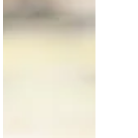
levado o setor de turismo a adaptar
serviços, roteiros e experiências para esse
público. Levantamento do Ministério do
Turismo, realizado em parceria com a
UNESCO na pesquisa Mulheres que
Viajam Sozinhas (2025), mostra que 40%
das brasileiras já viajaram sozinhas
algumas vezes, e 31,4% afirmam fazer i