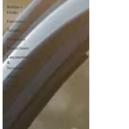
Bebidas e
Drinks
Entrevista
Turismo
Premiações
Masterclasses
Lançamentos
&
Novidades
Artigos
Lazer