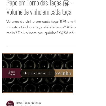
2 de mai. de 2021
Papo em Torno das Taças 🤗 -
Volume de vinho em cada taça
Volume de vinho em cada taça 🍷🥂 em 4
minutos Encho a taça até até boca? Até o
meio? Deixo bem pouquinho? 🤔 Só não
pode é transbordar ...
Load video