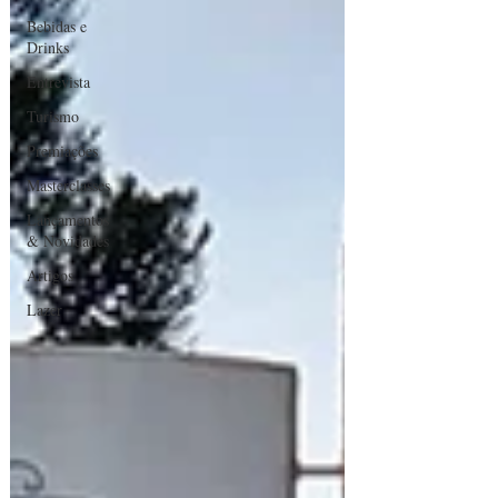
Bebidas e
Drinks
Entrevista
Turismo
Premiações
Masterclasses
Lançamentos
& Novidades
Artigos
Lazer