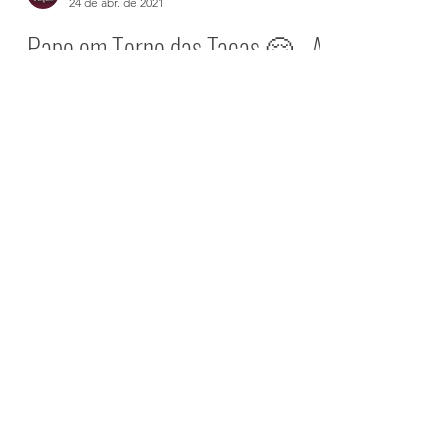
Boas Taças Notícias
24 de abr. de 2021
Papo em Torno das Taças 🤗 - A
Covinha das Garrafas
Sete razões que podem explicar a
covinha das garrafas 🍾 em menos de 4
minutos Não existe uma única explicação
para elas. 🤔 Aqui...
Load video